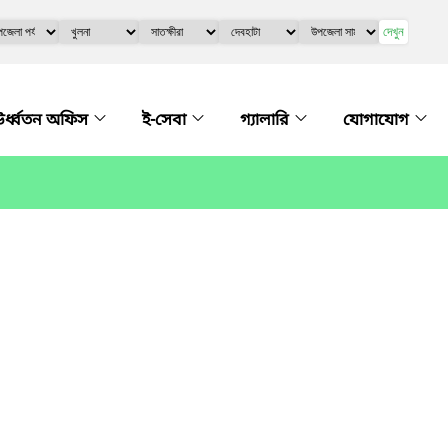
দেখুন
র্ধ্বতন অফিস
ই-সেবা
গ্যালারি
যোগাযোগ