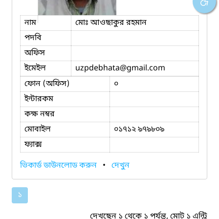
নাম
মোঃ আওছাকুর রহমান
পদবি
অফিস
ইমেইল
uzpdebhata
@gmail.com
ফোন (অফিস)
০
ইন্টারকম
কক্ষ নম্বর
মোবাইল
০১৭১২ ৯৭৯৮০৯
ফ্যাক্স
ভিকার্ড ডাউনলোড করুন
•
দেখুন
১
দেখছেন ১ থেকে ১ পর্যন্ত, মোট ১ এন্ট্রি